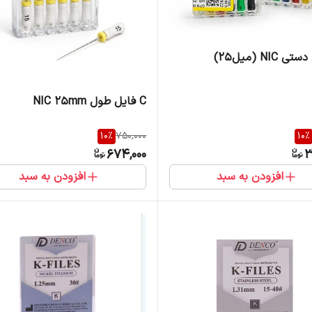
 NIC (میل25)
C فایل طول NIC 25mm
10
%
750,000
10
%
674,000
3
افزودن به سبد
افزودن به سبد