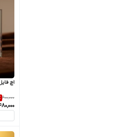
اچ فایل 
%
600,000
480,000