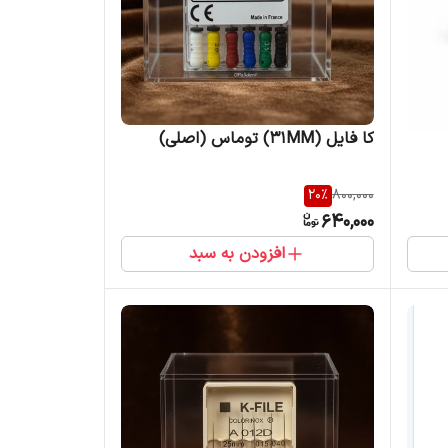
کا فایل (31MM) توماس (اصلی)
20
%
800,000
640,000
افزودن به سبد