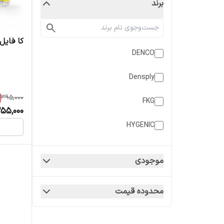
برند
کا فایل دستی
DENCO
Densply
395,000
FKG
55,000
HYGENIC
IMD
موجودی
J.W.R
محدوده قیمت
Mani
Micro Mega