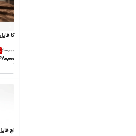
کا فایل
%
600,000
480,000
اچ فایل 