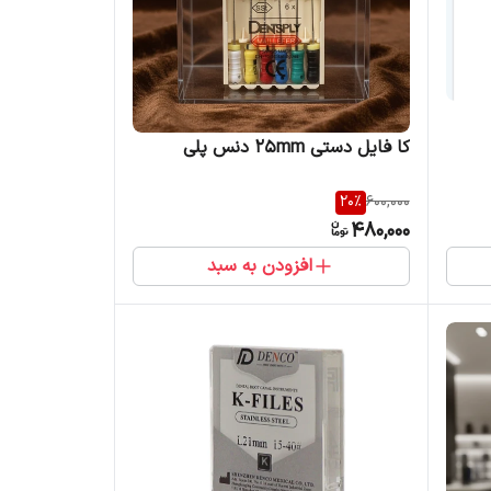
کا فایل دستی 25mm دنس پلی
20
%
600,000
480,000
افزودن به سبد