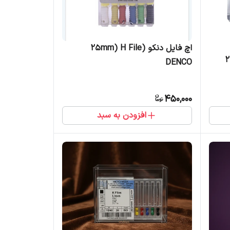
اچ فایل دنکو (25mm) H File
DENCO
450,000
افزودن به سبد