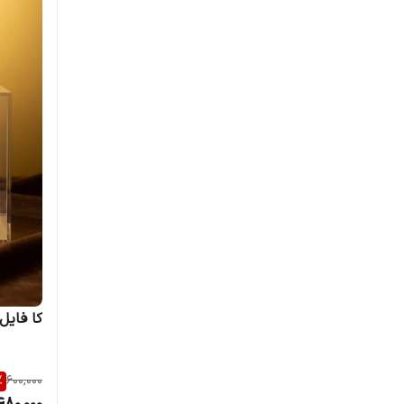
کا فایل د
%
600,000