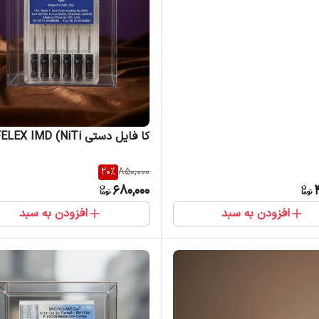
کا فایل دستی FELEX IMD (NiTi)
20
%
850,000
680,000
افزودن به سبد
افزودن به سبد