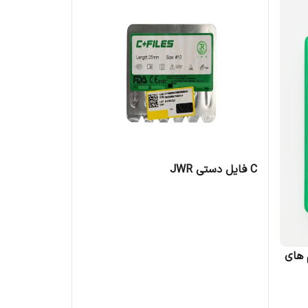
C فایل دستی JWR
 های