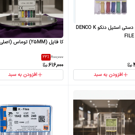
کا فایل دستی استیل دنکو DENCO K
FIL
کا فایل (25MM) توماس (اصلی)
23
%
800,000
616,000
افزودن به سبد
افزودن به سبد