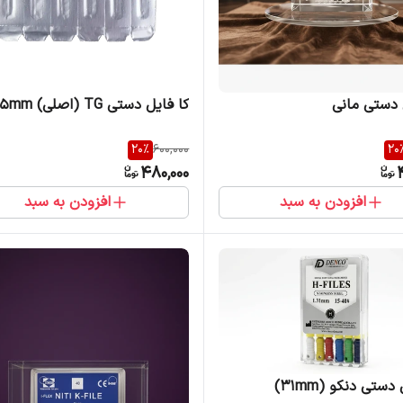
 دستی مانی
کا فایل دستی TG (اصلی) 25mm
20
%
600,000
20
480,000
افزودن به سبد
افزودن به سبد
دستی دنکو (31mm)