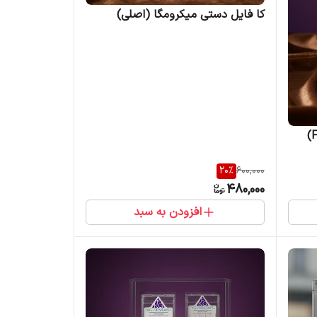
کا فایل دستی میکرومگا (اصلی)
20
%
600,000
480,000
افزودن به سبد