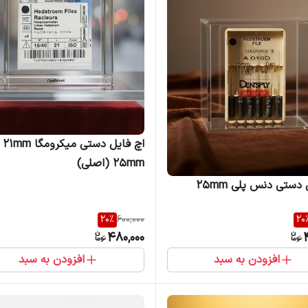
اچ فایل دس
25mm (اصلی)
دستی دنس پلی 25mm
20
%
600,000
20
480,000
افزودن به سبد
افزودن به سبد