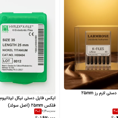
ستی لارم رز 25mm
ایکس فایل دستی نیکل تیتانیوم
فلکس 25mm (اصل سوئد)
20
%
2,400,000
20