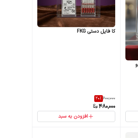
کا فایل دستی FKG
تی میکرومگا 21mm و
20
%
600,000
480,000
افزودن به سبد