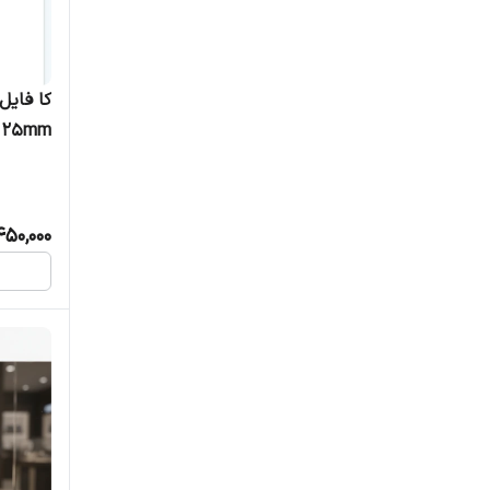
E 25mm
450,000