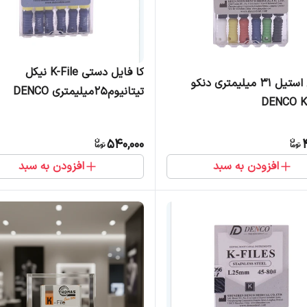
کا فایل دستی K-File نیکل
کا فایل استیل 31 میلیمتری دنکو
تیتانیوم25میلیمتری DENCO
DENCO K
540,000
افزودن به سبد
افزودن به سبد