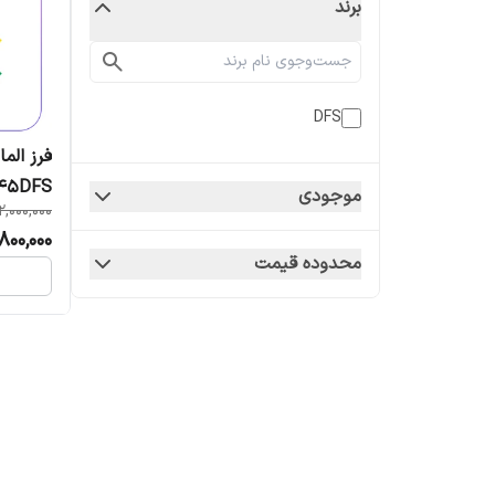
برند
DFS
530245DFS کد عمومی 801/001/023
موجودی
2,000,000
,800,000
محدوده قیمت