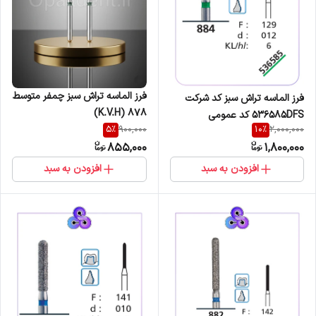
فرز الماسه تراش سبز چمفر متوسط
فرز الماسه تراش سبز کد شرکت
878 (K.V.H)
536585DFS کد عمومی
5
%
10
%
900,000
2,000,000
884/129/012
855,000
1,800,000
افزودن به سبد
افزودن به سبد