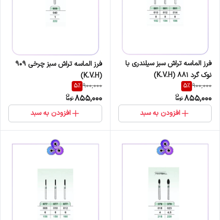
فرز الماسه تراش سبز سیلندری با
فرز الماسه تراش سبز چرخی 909
نوک گرد 881 (K.V.H)
(K.V.H)
5
%
5
%
900,000
900,000
855,000
855,000
افزودن به سبد
افزودن به سبد