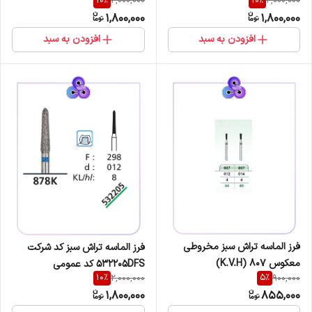
10
%
10
%
2,000,000
2,000,000
877/297/018
859/166/014
1,800,000
1,800,000
افزودن به سبد
افزودن به سبد
فرز الماسه تراش سبز مخروطی
فرز الماسه تراش سبز کد شرکت
معکوس K.V.H) 807)
532205DFS کد عمومی
10
%
5
%
2,000,000
900,000
878/298/012
1,800,000
855,000