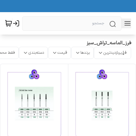
فرز_الماسه_تراش_سبز
پربازدیدترین
برندها
قیمت
دسته‌بندی
فقط محص