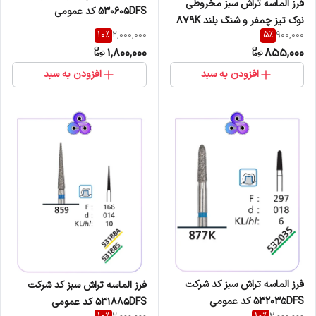
فرز الماسه تراش سبز مخروطی
530605DFS کد عمومی
نوک تیز چمفر و شنگ بلند 879K
835/108/008
10
%
5
%
2,000,000
900,000
(K.V.H)
1,800,000
855,000
افزودن به سبد
افزودن به سبد
فرز الماسه تراش سبز کد شرکت
فرز الماسه تراش سبز کد شرکت
532035DFS کد عمومی
531885DFS کد عمومی