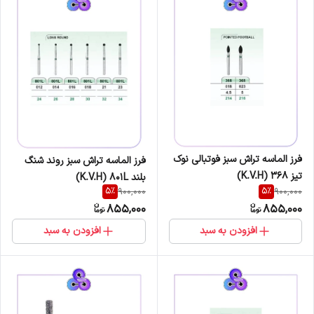
فرز الماسه تراش سبز فوتبالی نوک
فرز الماسه تراش سبز روند شنگ
تیز 368 (K.V.H)
بلند K.V.H) 801L)
5
%
5
%
900,000
900,000
855,000
855,000
افزودن به سبد
افزودن به سبد