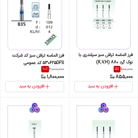
فرز الماسه تراش سبز سیلندری با
فرز الماسه تراش سبز کد شرکت
نوک گرد 880 (K.V.H)
530625DFS کد عمومی
10
%
5
%
2,000,000
900,000
835/109/012
1,800,000
855,000
افزودن به سبد
افزودن به سبد