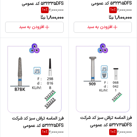
532315DFS کد عمومی
532335DFS کد عمومی
10
%
10
%
2,000,000
2,000,000
879K/299/014
879K/299/018
1,800,000
1,800,000
افزودن به سبد
افزودن به سبد
فرز الماسه تراش سبز کد شرکت
فرز الماسه تراش سبز کد شرکت
532735DFS کد عمومی
532225DFS کد عمومی
10
%
10
%
2,000,000
2,000,000
909/068/042
878/298/016