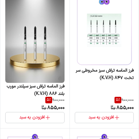
فرز الماسه تراش سبز مخروطی سر
تخت K.V.H) 847)
فرز الماسه تراش سبز سیلندر مورب
بلند 886 (K.V.H)
5
%
5
%
900,000
900,000
855,000
855,000
افزودن به سبد
افزودن به سبد