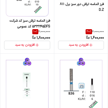
فرز الماسه تراش دور سبز برل 811
D.Z
فرز الماسه تراش سبز کد شرکت
533245DFS کد عمومی
10
%
20
%
2,000,000
2,000,000
848/173/010
1,800,000
1,600,000
افزودن به سبد
افزودن به سبد