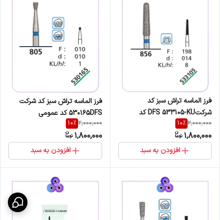
فرز الماسه تراش سبز کد
فرز الماسه تراش سبز کد شرکت
شرکتDFS 533105-KU کد
530165DFS کد عمومی
10
%
10
%
2,000,000
2,000,000
عمومی 856/198/014
805/010/010
1,800,000
1,800,000
افزودن به سبد
افزودن به سبد