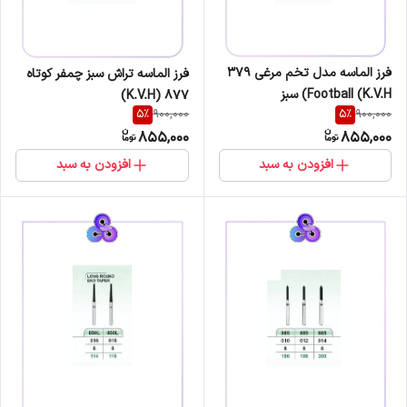
فرز الماسه مدل تخم مرغی 379
فرز الماسه تراش سبز چمفر کوتاه
Football (K.V.H) سبز
877 (K.V.H)
5
%
5
%
900,000
900,000
855,000
855,000
افزودن به سبد
افزودن به سبد