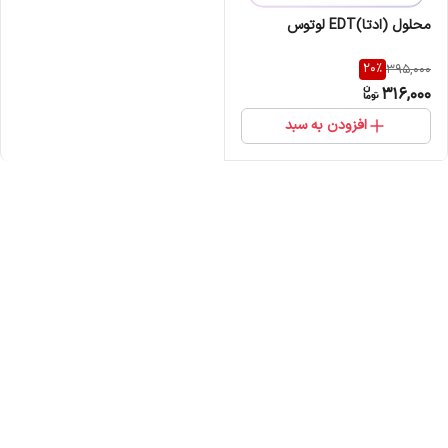
محلول (ادتا)EDT لوتوس
20
%
395,000
316,000
افزودن به سبد