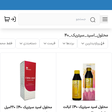
محلول_اسید_سیتریک_40
پربازدیدترین
برندها
قیمت
دسته‌بندی
فقط محص
محلول اسید سیتریک 40% کبالت
محلول اسید سیتریک 40% 220میل