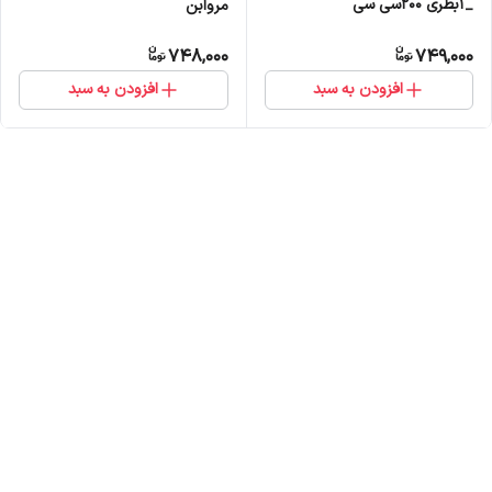
_1بطری 200سی سی
مروابن
748,000
749,000
افزودن به سبد
افزودن به سبد