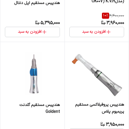
(مدلOK007) K.V.H
هندپیس مستقیم اپل دنتال
10
%
4,400,000
5,395,000
3,960,000
افزودن به سبد
افزودن به سبد
هندپیس پروفیلاکسی مستقیم
هندپیس مستقیم گلدنت
پریمیوم پلاس
Goldent
3,950,000