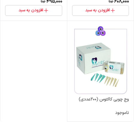
495,000
608,000
افزودن به سبد
افزودن به سبد
وج چوبی کاکتوس (200عددی)
ناموجود