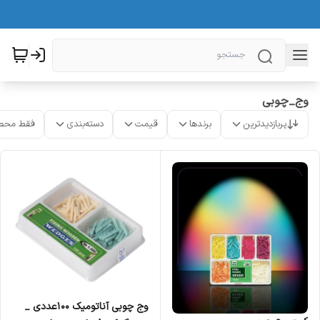
وج_چوبی
پربازدیدترین
برندها
قیمت
دسته‌بندی
فقط محص
وج چوبی آناتومیک 100عددی _