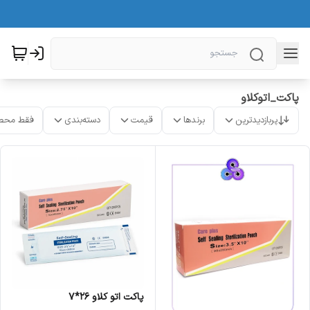
پاکت_اتوکلاو
پربازدیدترین
برندها
قیمت
دسته‌بندی
فقط محص
پاکت اتو کلاو 26*7