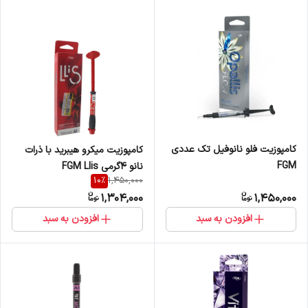
کامپوزیت فلو نانوفیل تک عددی
کامپوزیت میکرو هیبرید با ذرات
FGM
نانو 4گرمی FGM Llis
10
%
1,450,000
1,304,000
1,450,000
افزودن به سبد
افزودن به سبد