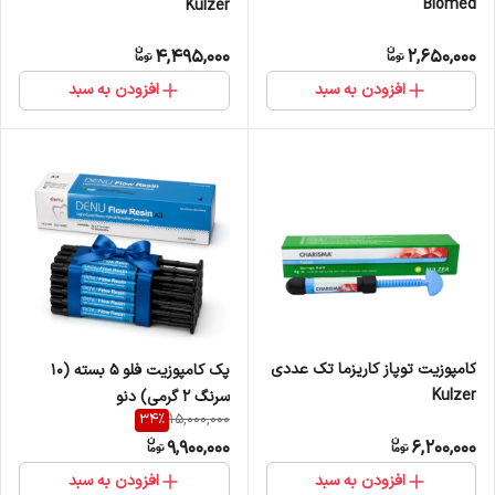
Biomed
Kulzer
4,495,000
2,650,000
افزودن به سبد
افزودن به سبد
کامپوزیت توپاز کاریزما تک عددی
پک کامپوزیت فلو 5 بسته (10
Kulzer
سرنگ 2 گرمی) دنو
34
%
15,000,000
9,900,000
6,200,000
افزودن به سبد
افزودن به سبد