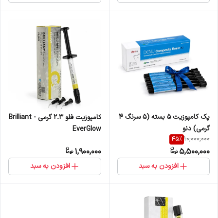
پک کامپوزیت 5 بسته (5 سرنگ 4
کامپوزیت فلو 2.3 گرمی - Brilliant
گرمی) دنو
EverGlow
45
%
10,000,000
1,900,000
5,500,000
افزودن به سبد
افزودن به سبد