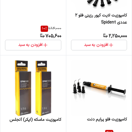
کامپوزیت لایت کیور رزینی فلو 2
عددی Spident
10
%
784,000
705,600
2,250,000
افزودن به سبد
افزودن به سبد
کامپوزیت فلو پرایم دنت
کامپوزیت ماسکه (اپکر) آنجلس