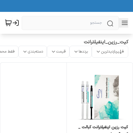
کیت_رزین_اینفیلترانت
پربازدیدترین
برندها
قیمت
دسته‌بندی
فقط محص
کیت رزین اینفیلترانت کبالت _