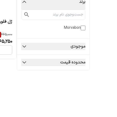
برند
ژل فلور
Morvabon
665,000
65,250
موجودی
محدوده قیمت