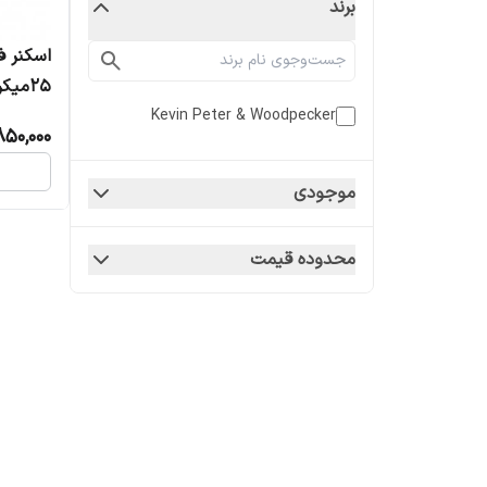
برند
اسکنر 
25میک
Kevin Peter & Woodpecker
50,000
رنگ65535شید، همراه4پلیت
موجودی
محدوده قیمت