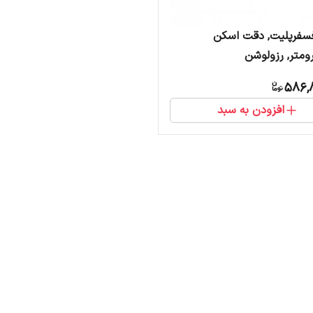
فسفرپلیت, دقت اسکن
رومتر, رزولوشن
فیزیکی17lp/mm،تفکیک
586,8
افزودن به سبد