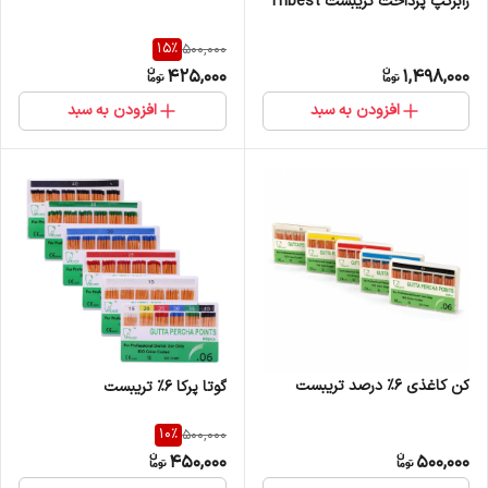
رابرکپ پرداخت تریبست Tribest
15
%
500,000
425,000
1,498,000
افزودن به سبد
افزودن به سبد
کن کاغذی 6% درصد تریبست
گوتا پرکا 6% تریبست
10
%
500,000
450,000
500,000