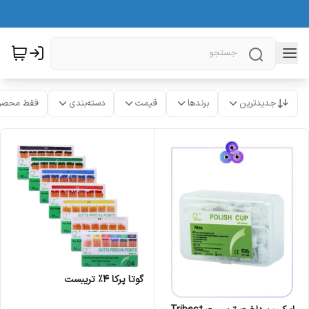
جدیدترین
برندها
قیمت
دسته‌بندی
فقط محصو
گوتا پرکا 4% تریبست