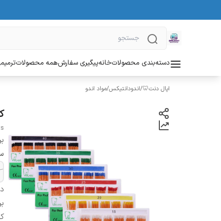
دسته‌بندی محصولات
خانه
پیگیری سفارش
همه محصولات
ترمیمی
اپال دنت🦷
/
اندودانتیکس
/
مواد اندو
کن
ts
بر
سا
دس
بر
کش