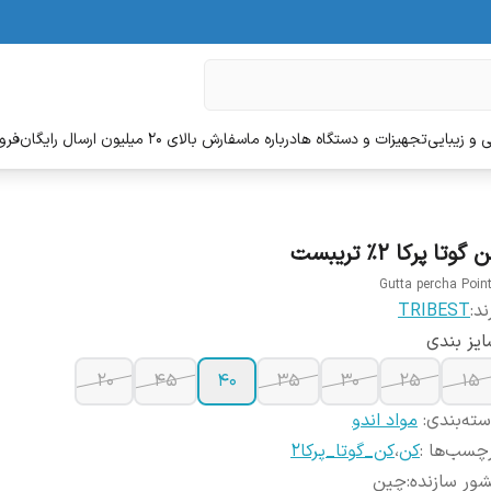
 و زیبایی
تجهیزات و دستگاه ها
درباره ما
سفارش بالای 20 میلیون ارسال رایگان
فروش
 گوتا پرکا 2% تریبست
Gutta percha Poin
ند:
TRIBEST
یز بندی
20
45
40
35
30
25
15
ته‌بندی
:
مواد اندو
چسب‌ها :
کن
،
کن_گوتا_پرکا2
ور سازنده
:
چین