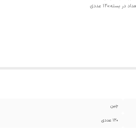
داد در بسته
:
120 عددی
چین
120 عددی