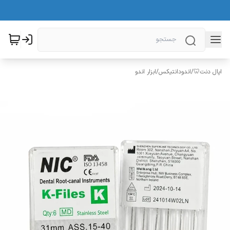
اپال دنت🦷
/
اندودانتیکس
/
ابزار اندو