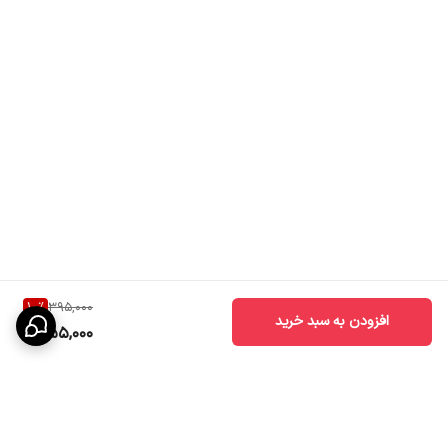
10
%
395,000
افزودن به سبد خرید
355,000