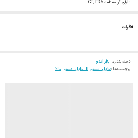
- دارای گواهینامه CE, FDA
- طول: 31 میلی‌متر
- سایزبندی: 8, 10 , 15 , 20 , 25 , 30 , 35 , 40 , 45 , 50 , 55 , 60 , 70 80,
نظرات
15-40, 45-80
- جنس: استنلس استیل
- محتویات بسته: 6 عدد K File طول 25
دسته‌بندی
:
ابزار اندو
برچسب‌ها :
فایل_دستی
،
K_فایل_دستی
،
NIC