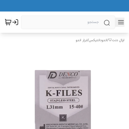
اپال دنت🦷
/
اندودانتیکس
/
ابزار اندو