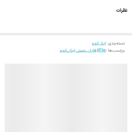
نظرات
دسته‌بندی
:
ابزار اندو
برچسب‌ها :
KFile
،
فایل_دستی
،
ابزار_اندو