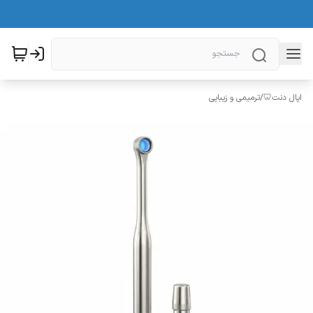
اپال دنت🦷
/
ترمیمی و زیبایی