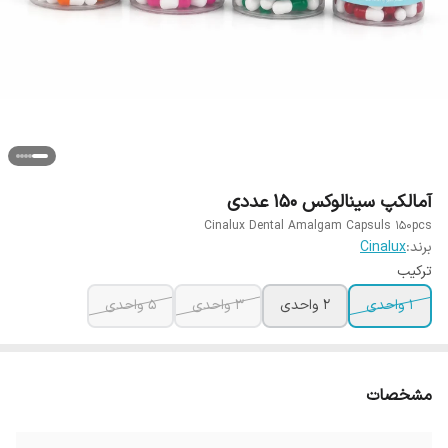
آمالکپ سینالوکس 150 عددی
Cinalux Dental Amalgam Capsuls 150pcs
برند:
Cinalux
ترکیب
1 واحدی
2 واحدی
3 واحدی
5 واحدی
مشخصات