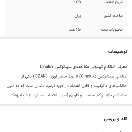
تاریخ انقضاء
2030
ساخت کشور
ایران
محتویات بسته
150 عدد
مدت ارسال
تا سه روز
توضیحات
برند
Owzan
معرفی آمالگام کپسولی 150 عددی سینالوکس Cinalux
تحویل
4 روزکاری
آمالکپ سینالوکس (Cinalux) از برند معتبر اوزان (OZAN) یکی از
آمالکپ‌های باکیفیت و قابل اعتماد در حوزه ترمیم دندان است که به دلیل
استحکام بالا، تراکم مناسب و کاربری آسان، انتخاب بسیاری از دندانپزشکان
محسوب می‌شود. این محصول با ترکیب استاندارد آلیاژ نقره، قلع و مس،
پس از مخلوط شدن با جیوه، آمالگامی یکنواخت و مقاوم ایجاد می‌کند که
نقد و بررسی
برای ترمیم دندان‌های خلفی و نواحی تحت فشار جویدن بسیار مناسب