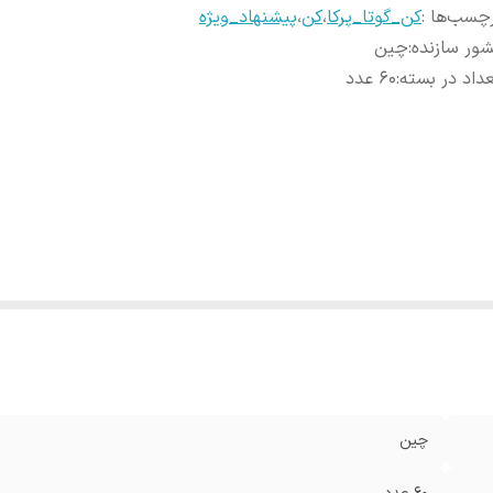
چسب‌ها :
کن_گوتا_پرکا
،
کن
،
پیشنهاد_ویژه
ور سازنده
:
چین
داد در بسته
:
60 عدد
چین