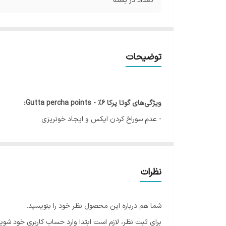
تعداد در بسته
توضیحات
ویژگی‌های گوتا پرکا 6% - Gutta percha points:
- عدم سوراخ کردن اپکس و ایجاد خونریزی
- مناسب برای فایل‌هایProfile ،Hero ،Race و K2
- توانایی مهر و موم کردن تمام طول کانال و رسیدن به ا
- صرفه جویی در وقت با استفاده از نقاط مشخص شده بررو
نظرات
- تقارب: 6%
- سایزبندی: 15، 20، 25، 30، 35، 40 و 15-40
شما هم درباره این محصول نظر خود را بنویسید.
- تعداد در بسته: 60 عدد
برای ثبت نظر، لازم است ابتدا وارد حساب کاربری خود شوید