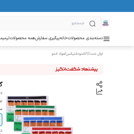
دسته‌بندی محصولات
خانه
پیگیری سفارش
همه محصولات
ترمیمی
اپال دنت🦷
/
اندودانتیکس
/
مواد اندو
گوت
ts
بر
سا
دس