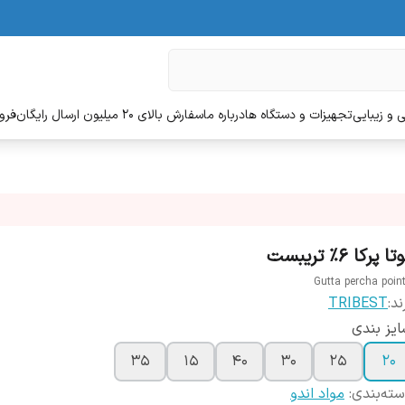
 و زیبایی
تجهیزات و دستگاه ها
درباره ما
سفارش بالای 20 میلیون ارسال رایگان
فروش
ا پرکا 6% تریبست
Gutta percha poin
ند:
TRIBEST
یز بندی
35
15
40
30
25
20
ته‌بندی
:
مواد اندو