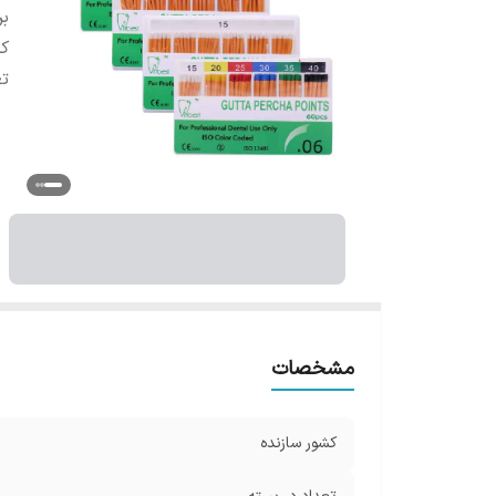
بر
کش
تع
مشخصات
کشور سازنده